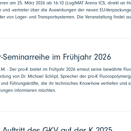
tieren am 25. März 2026 ab 16:10 (LogiMAT Arena ICS, direkt an H
n und -vertreter über die Auswirkungen der neuen EU-Verpackung
r von Lager- und Transportsystemen. Die Veranstaltung findet auf 
-Seminarreihe im Frühjahr 2026
a.M. - Der pro-K bietet im Frühjahr 2026 erneut seine bewährte Fl
eitung von Dr. Michael Schlipf, Sprecher der pro-K Fluoropolymergr
und Führungskräfte, die ihr technisches Know-how vertiefen und si
klungen informieren möchten.
r Auftritt des GKV auf der K 2025