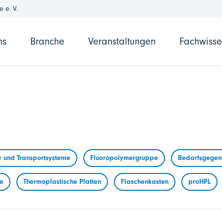
 e. V.
ns
Branche
Veranstaltungen
Fachwiss
r und Transportsysteme
Fluoropolymergruppe
Bedarfsgegens
me
Thermoplastische Platten
Flaschenkasten
proHPL