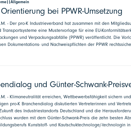
teme||Allgemein
t Orientierung bei PPWR-Umsetzung
 a.M. - Der pro-K Industrieverband hat zusammen mit den Mitglied
 Transportsysteme eine Mustervorlage für eine EU-Konformitätse
ckungen und Verpackungsabfälle (PPWR) veröffentlicht. Die Vorl
uen Dokumentations- und Nachweispflichten der PPWR rechtssiche
hendialog und Günter-Schwank-Preisv
a.M. - Klimaneutralität erreichen, Wettbewerbsfähigkeit sichern u
igen pro-K Branchendialog diskutierten Vertreterinnen und Vertret
ukunft des Industriestandorts Deutschland und die Herausforderu
schluss wurden mit dem Günter-Schwank-Preis die zehn besten Ab
ldungsberufs Kunststoff- und Kautschuktechnologe/-technologin i