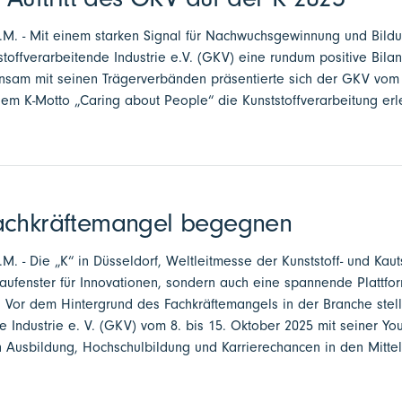
 a.M. - Mit einem starken Signal für Nachwuchsgewinnung und Bild
ffverarbeitende Industrie e.V. (GKV) eine rundum positive Bilanz 
am mit seinen Trägerverbänden präsentierte sich der GKV vom 8
em K-Motto „Caring about People“ die Kunststoffverarbeitung erl
achkräftemangel begegnen
.M. - Die „K“ in Düsseldorf, Weltleitmesse der Kunststoff- und Kauts
haufenster für Innovationen, sondern auch eine spannende Plattfor
Vor dem Hintergrund des Fachkräftemangels in der Branche stel
e Industrie e. V. (GKV) vom 8. bis 15. Oktober 2025 mit seiner Yo
n Ausbildung, Hochschulbildung und Karrierechancen in den Mittel