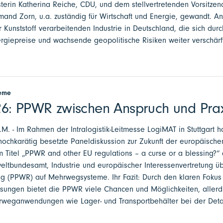
sterin Katherina Reiche, CDU, und dem stellvertretenden Vorsitze
mand Zorn, u.a. zuständig für Wirtschaft und Energie, gewandt. A
Kunststoff verarbeitenden Industrie in Deutschland, die sich durc
rgiepreise und wachsende geopolitische Risiken weiter verschärf
teme
6: PPWR zwischen Anspruch und Prax
a.M. - Im Rahmen der Intralogistik-Leitmesse LogiMAT in Stuttgart 
hochkarätig besetzte Paneldiskussion zur Zukunft der europäisch
m Titel „PPWR and other EU regulations – a curse or a blessing?“ d
eltbundesamt, Industrie und europäischer Interessenvertretung ü
 (PPWR) auf Mehrwegsysteme. Ihr Fazit: Durch den klaren Fokus
ngen bietet die PPWR viele Chancen und Möglichkeiten, allerding
weganwendungen wie Lager- und Transportbehälter bei der Detail