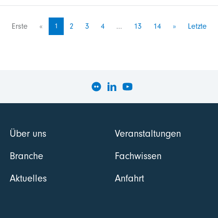
Erste
«
1
2
3
4
...
13
14
»
Letzte
Über uns
Veranstaltungen
Branche
Fachwissen
Aktuelles
Anfahrt