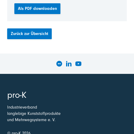
Als PDF downloaden
Zurück zur Übersicht
pro-K
Industrieverband
langlebige Kunststoffprodukte
und Mehrwegsysteme e. V.
© pro-K 2026