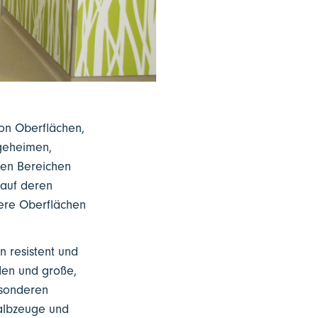
von Oberflächen,
egeheimen,
sen Bereichen
 auf deren
dere Oberflächen
n resistent und
den und große,
esonderen
Halbzeuge und