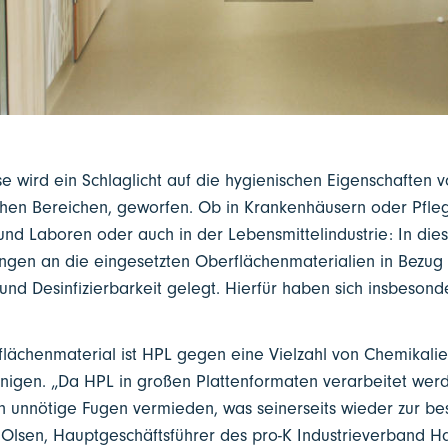
se wird ein Schlaglicht auf die hygienischen Eigenschaften 
ichen Bereichen, geworfen. Ob in Krankenhäusern oder Pfl
und Laboren oder auch in der Lebensmittelindustrie: In die
gen an die eingesetzten Oberflächenmaterialien in Bezug
 und Desinfizierbarkeit gelegt. Hierfür haben sich insbeson
flächenmaterial ist HPL gegen eine Vielzahl von Chemikalie
inigen. „Da HPL in großen Plattenformaten verarbeitet wer
en unnötige Fugen vermieden, was seinerseits wieder zur b
f Olsen, Hauptgeschäftsführer des pro-K Industrieverband 