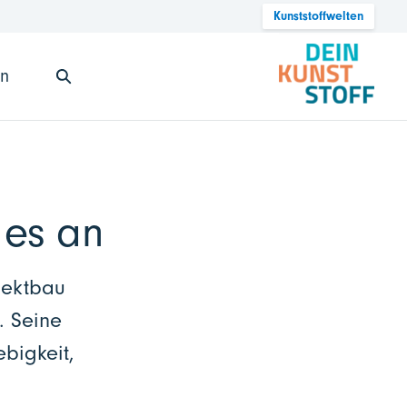
Kunststoffwelten
en
 es an
jektbau
. Seine
bigkeit,