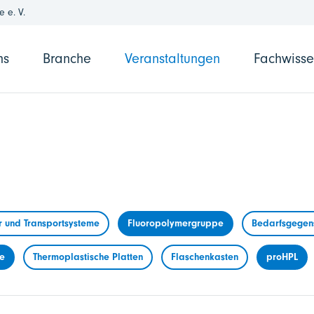
 e. V.
ns
Branche
Veranstaltungen
Fachwiss
r und Transportsysteme
Fluoropolymergruppe
Bedarfsgegens
me
Thermoplastische Platten
Flaschenkasten
proHPL