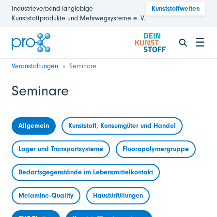
Industrieverband langlebige
Kunststoffwelten
Kunststoffprodukte und Mehrwegsysteme e. V.
☰
Veranstaltungen
Seminare
Seminare
Allgemein
Kunststoff, Konsumgüter und Handel
Lager und Transportsysteme
Fluoropolymergruppe
Bedarfsgegenstände im Lebensmittelkontakt
Melamine-Quality
Haustürfüllungen