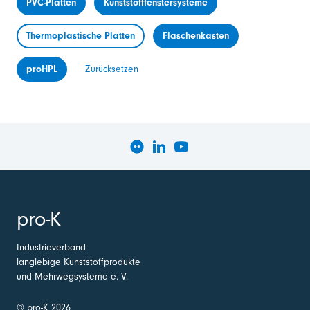
PVC-Platten
Kunststofffenstersysteme
Thermoplastische Platten
Flaschenkasten
proHPL
Zurücksetzen
pro-K
Industrieverband
langlebige Kunststoffprodukte
und Mehrwegsysteme e. V.
© pro-K 2026