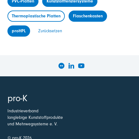
PVC-Platten
Kunststofffenstersysteme
Thermoplastische Platten
Flaschenkasten
proHPL
Zurücksetzen
pro-K
Industrieverband
langlebige Kunststoffprodukte
und Mehrwegsysteme e. V.
© pro-K 2026