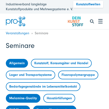
Industrieverband langlebige
Kunststoffwelten
Kunststoffprodukte und Mehrwegsysteme e. V.
☰
Veranstaltungen
Seminare
Seminare
Allgemein
Kunststoff, Konsumgüter und Handel
Lager und Transportsysteme
Fluoropolymergruppe
Bedarfsgegenstände im Lebensmittelkontakt
Melamine-Quality
Haustürfüllungen