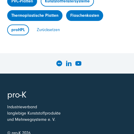
PVC-Platten
Kunststofffenstersysteme
Thermoplastische Platten
Flaschenkasten
proHPL
Zurücksetzen
pro-K
Industrieverband
langlebige Kunststoffprodukte
und Mehrwegsysteme e. V.
© pro-K 2026