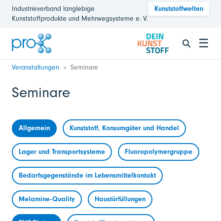
Industrieverband langlebige
Kunststoffwelten
Kunststoffprodukte und Mehrwegsysteme e. V.
☰
Veranstaltungen
Seminare
Seminare
Allgemein
Kunststoff, Konsumgüter und Handel
Lager und Transportsysteme
Fluoropolymergruppe
Bedarfsgegenstände im Lebensmittelkontakt
Melamine-Quality
Haustürfüllungen