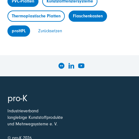
PVC-Platten
Kunststofffenstersysteme
Thermoplastische Platten
Flaschenkasten
proHPL
Zurücksetzen
pro-K
Industrieverband
langlebige Kunststoffprodukte
und Mehrwegsysteme e. V.
© pro-K 2026