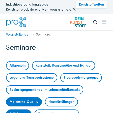
Industrieverband langlebige
Kunststoffwelten
Kunststoffprodukte und Mehrwegsysteme e. V.
☰
Veranstaltungen
Seminare
Seminare
Allgemein
Kunststoff, Konsumgüter und Handel
Lager und Transportsysteme
Fluoropolymergruppe
Bedarfsgegenstände im Lebensmittelkontakt
Melamine-Quality
Haustürfüllungen