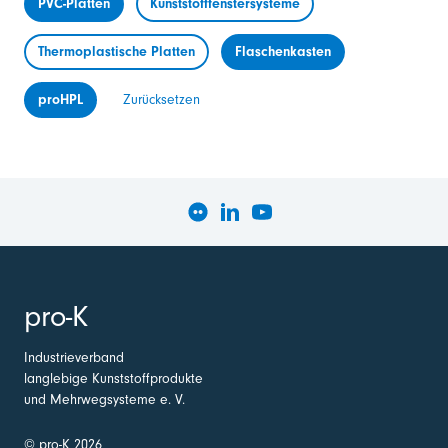
PVC-Platten
Kunststofffenstersysteme
Thermoplastische Platten
Flaschenkasten
proHPL
Zurücksetzen
pro-K
Industrieverband
langlebige Kunststoffprodukte
und Mehrwegsysteme e. V.
© pro-K 2026