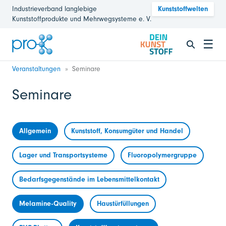
Industrieverband langlebige
Kunststoffwelten
Kunststoffprodukte und Mehrwegsysteme e. V.
☰
Veranstaltungen
Seminare
Seminare
Allgemein
Kunststoff, Konsumgüter und Handel
Lager und Transportsysteme
Fluoropolymergruppe
Bedarfsgegenstände im Lebensmittelkontakt
Melamine-Quality
Haustürfüllungen