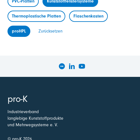
PVC-Platten
Kunststofffenstersysteme
Thermoplastische Platten
Flaschenkasten
proHPL
Zurücksetzen
pro-K
Industrieverband
langlebige Kunststoffprodukte
und Mehrwegsysteme e. V.
© pro-K 2026