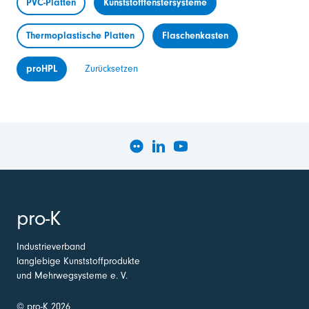
PVC-Platten
Kunststofffenstersysteme
Thermoplastische Platten
Flaschenkasten
proHPL
Zurücksetzen
pro-K
Industrieverband
langlebige Kunststoffprodukte
und Mehrwegsysteme e. V.
© pro-K 2026