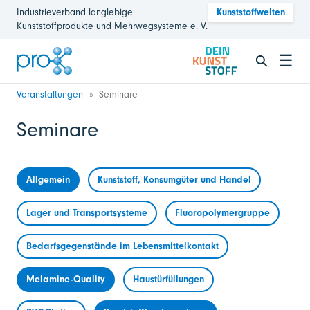
Industrieverband langlebige
Kunststoffwelten
Kunststoffprodukte und Mehrwegsysteme e. V.
☰
Veranstaltungen
Seminare
Seminare
Allgemein
Kunststoff, Konsumgüter und Handel
Lager und Transportsysteme
Fluoropolymergruppe
Bedarfsgegenstände im Lebensmittelkontakt
Melamine-Quality
Haustürfüllungen