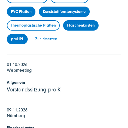
PVC-Platten
Kunststofffenstersysteme
Thermoplastische Platten
Flaschenkasten
proHPL
Zurücksetzen
01.10.2026
Webmeeting
Allgemein
Vorstandssitzung pro-K
09.11.2026
Nürnberg
Flaschenkasten