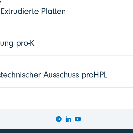
n
xtrudierte Platten
zung pro-K
echnischer Ausschuss proHPL