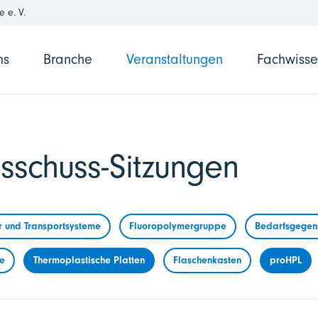
 e. V.
ns
Branche
Veranstaltungen
Fachwiss
sschuss-Sitzungen
r und Transportsysteme
Fluoropolymergruppe
Bedarfsgegens
me
Thermoplastische Platten
Flaschenkasten
proHPL