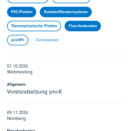
PVC-Platten
Kunststofffenstersysteme
Thermoplastische Platten
Flaschenkasten
proHPL
Zurücksetzen
01.10.2026
Webmeeting
Allgemein
Vorstandssitzung pro-K
09.11.2026
Nürnberg
Flaschenkasten