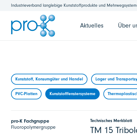
Industrieverband langlebige Kunststoffprodukte und Mehrwegsysteme
Aktuelles
Über u
Kunststoff, Konsumgüter und Handel
Lager und Transports
PVC-Platten
Kunststofffenstersysteme
Thermoplastisc
Technisches Merkblatt
pro-K Fachgruppe
Fluoropolymergruppe
TM 15 Tribol