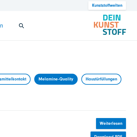
Kunststoffwelten
en
mittelkontakt
Melamine-Quality
Haustürfüllungen
Weiterlesen
Download PDF