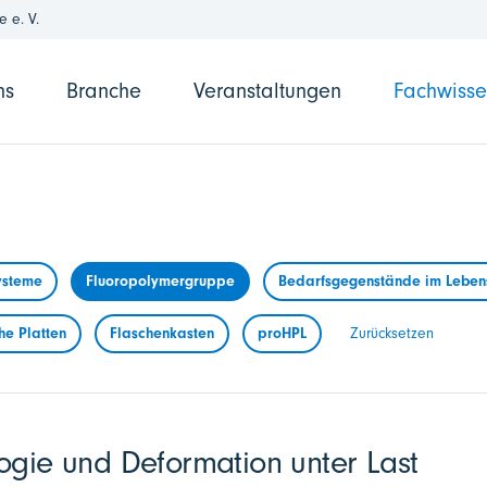
 e. V.
ns
Branche
Veranstaltungen
Fachwiss
ysteme
Fluoropolymergruppe
Bedarfsgegenstände im Lebens
he Platten
Flaschenkasten
proHPL
Zurücksetzen
ogie und Deformation unter Last