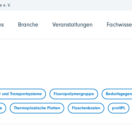
 e. V.
ns
Branche
Veranstaltungen
Fachwiss
r und Transportsysteme
Fluoropolymergruppe
Bedarfsgegens
me
Thermoplastische Platten
Flaschenkasten
proHPL