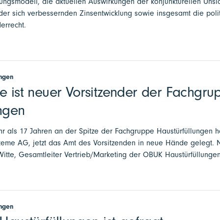
ngsmodell, die aktuellen Auswirkungen der konjunkturellen Unsi
n, der sich verbessernden Zinsentwicklung sowie insgesamt die p
errecht.
ungen
e ist neuer Vorsitzender der Fachgru
ngen
hr als 17 Jahren an der Spitze der Fachgruppe Haustürfüllungen 
eme AG, jetzt das Amt des Vorsitzenden in neue Hände gelegt. N
Witte, Gesamtleiter Vertrieb/Marketing der OBUK Haustürfüllun
ungen