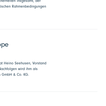
cherheiten insgesamt, der
olitischen Rahmenbedingungen
ppe
hat Heino Seehusen, Vorstand
achfolgen wird ihm als
gen GmbH & Co. KG.