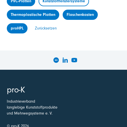
PVC-Platten
Kunststofffenstersysteme
Thermoplastische Platten
Flaschenkasten
proHPL
Zurücksetzen
pro-K
Industrieverband
langlebige Kunststoffprodukte
und Mehrwegsysteme e. V.
© pro-K 2026