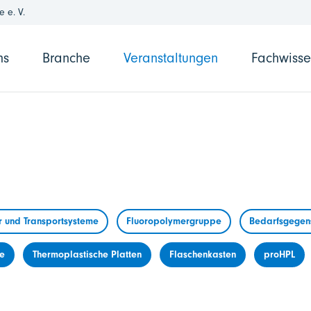
 e. V.
ns
Branche
Veranstaltungen
Fachwiss
r und Transportsysteme
Fluoropolymergruppe
Bedarfsgegens
me
Thermoplastische Platten
Flaschenkasten
proHPL