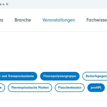
 e. V.
ns
Branche
Veranstaltungen
Fachwiss
r und Transportsysteme
Fluoropolymergruppe
Bedarfsgegens
me
Thermoplastische Platten
Flaschenkasten
proHPL