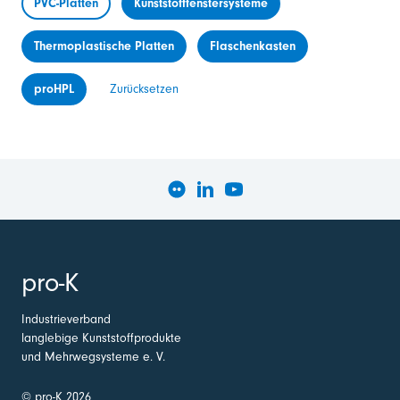
PVC-Platten
Kunststofffenstersysteme
Thermoplastische Platten
Flaschenkasten
proHPL
Zurücksetzen
pro-K
Industrieverband
langlebige Kunststoffprodukte
und Mehrwegsysteme e. V.
© pro-K 2026