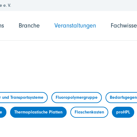
 e. V.
ns
Branche
Veranstaltungen
Fachwiss
r und Transportsysteme
Fluoropolymergruppe
Bedarfsgegens
me
Thermoplastische Platten
Flaschenkasten
proHPL