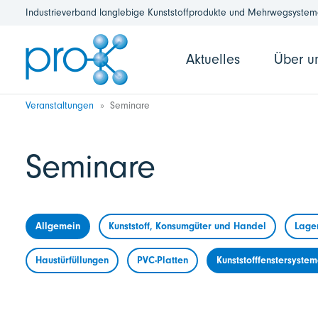
Industrieverband langlebige Kunststoffprodukte und Mehrwegsysteme
Aktuelles
Über u
Veranstaltungen
Seminare
Seminare
Allgemein
Kunststoff, Konsumgüter und Handel
Lage
Haustürfüllungen
PVC-Platten
Kunststofffenstersyste