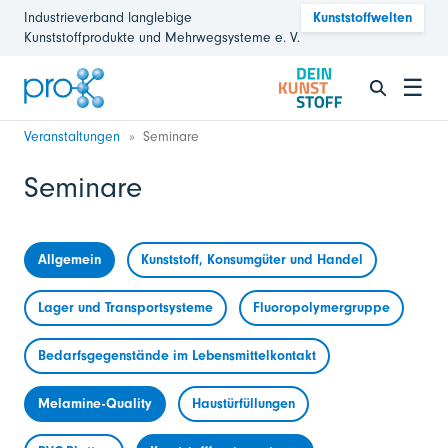
Industrieverband langlebige
Kunststoffwelten
Kunststoffprodukte und Mehrwegsysteme e. V.
☰
Veranstaltungen
Seminare
Seminare
Allgemein
Kunststoff, Konsumgüter und Handel
Lager und Transportsysteme
Fluoropolymergruppe
Bedarfsgegenstände im Lebensmittelkontakt
Melamine-Quality
Haustürfüllungen