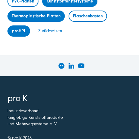
PVC-Platten
Kunststofffenstersysteme
Thermoplastische Platten
Flaschenkasten
proHPL
Zurücksetzen
pro-K
Industrieverband
langlebige Kunststoffprodukte
und Mehrwegsysteme e. V.
© pro-K 2026