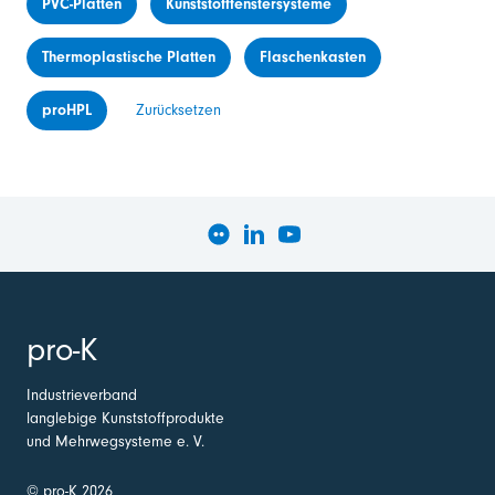
PVC-Platten
Kunststofffenstersysteme
Thermoplastische Platten
Flaschenkasten
proHPL
Zurücksetzen
pro-K
Industrieverband
langlebige Kunststoffprodukte
und Mehrwegsysteme e. V.
© pro-K 2026