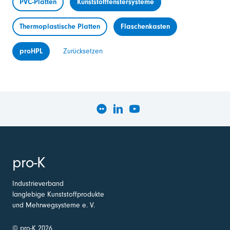
PVC-Platten
Kunststofffenstersysteme
Thermoplastische Platten
Flaschenkasten
proHPL
Zurücksetzen
pro-K
Industrieverband
langlebige Kunststoffprodukte
und Mehrwegsysteme e. V.
© pro-K 2026