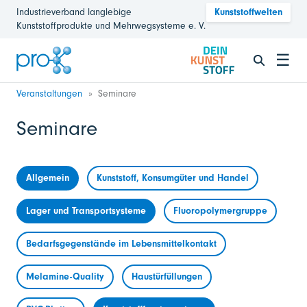
Industrieverband langlebige
Kunststoffwelten
Kunststoffprodukte und Mehrwegsysteme e. V.
☰
Veranstaltungen
Seminare
Seminare
Allgemein
Kunststoff, Konsumgüter und Handel
Lager und Transportsysteme
Fluoropolymergruppe
Bedarfsgegenstände im Lebensmittelkontakt
Melamine-Quality
Haustürfüllungen