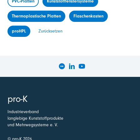
PVC-Platten
Kunststofffenstersysteme
Thermoplastische Platten
Flaschenkasten
proHPL
Zurücksetzen
pro-K
Industrieverband
langlebige Kunststoffprodukte
und Mehrwegsysteme e. V.
© pro-K 2026