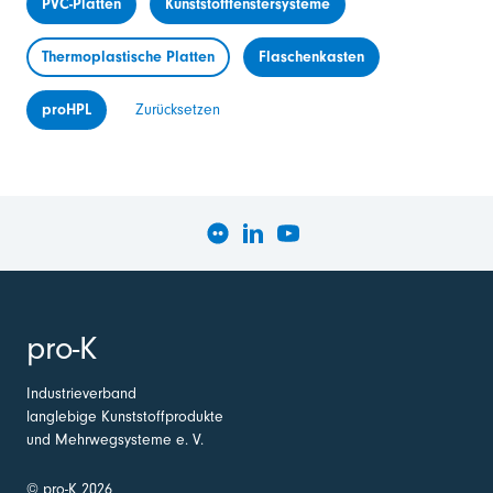
PVC-Platten
Kunststofffenstersysteme
Thermoplastische Platten
Flaschenkasten
proHPL
Zurücksetzen
pro-K
Industrieverband
langlebige Kunststoffprodukte
und Mehrwegsysteme e. V.
© pro-K 2026