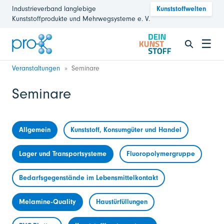
Industrieverband langlebige
Kunststoffwelten
Kunststoffprodukte und Mehrwegsysteme e. V.
☰
Veranstaltungen
Seminare
Seminare
Allgemein
Kunststoff, Konsumgüter und Handel
Lager und Transportsysteme
Fluoropolymergruppe
Bedarfsgegenstände im Lebensmittelkontakt
Melamine-Quality
Haustürfüllungen