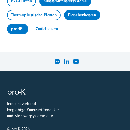
PVC-Platten
Kunststofffenstersysteme
Thermoplastische Platten
Flaschenkasten
proHPL
Zurücksetzen
pro-K
Industrieverband
langlebige Kunststoffprodukte
und Mehrwegsysteme e. V.
© pro-K 2026