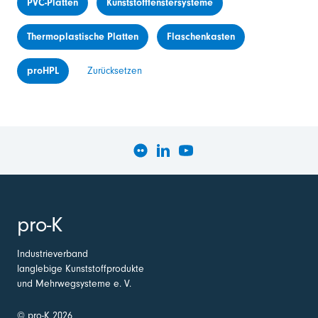
PVC-Platten
Kunststofffenstersysteme
Thermoplastische Platten
Flaschenkasten
proHPL
Zurücksetzen
pro-K
Industrieverband
langlebige Kunststoffprodukte
und Mehrwegsysteme e. V.
© pro-K 2026