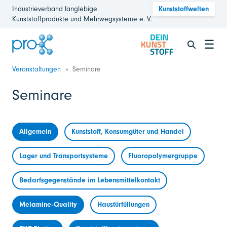
Industrieverband langlebige
Kunststoffwelten
Kunststoffprodukte und Mehrwegsysteme e. V.
☰
Veranstaltungen
Seminare
Seminare
Allgemein
Kunststoff, Konsumgüter und Handel
Lager und Transportsysteme
Fluoropolymergruppe
Bedarfsgegenstände im Lebensmittelkontakt
Melamine-Quality
Haustürfüllungen