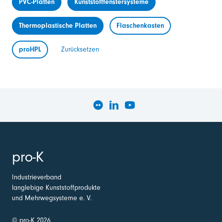
PVC-Platten
Kunststofffenstersysteme
Thermoplastische Platten
Flaschenkasten
proHPL
Zurücksetzen
pro-K
Industrieverband
langlebige Kunststoffprodukte
und Mehrwegsysteme e. V.
© pro-K 2026