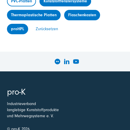
PVC-Platten
Kunststofffenstersysteme
Thermoplastische Platten
Flaschenkasten
proHPL
Zurücksetzen
pro-K
Industrieverband
langlebige Kunststoffprodukte
und Mehrwegsysteme e. V.
© pro-K 2026