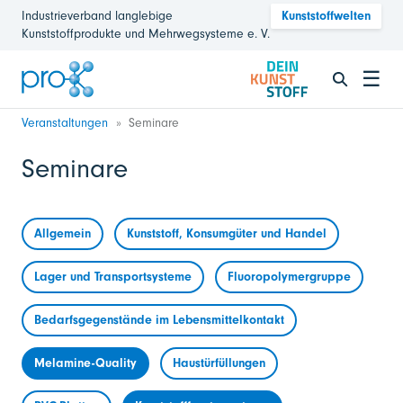
Industrieverband langlebige
Kunststoffwelten
Kunststoffprodukte und Mehrwegsysteme e. V.
☰
Veranstaltungen
Seminare
Seminare
Allgemein
Kunststoff, Konsumgüter und Handel
Lager und Transportsysteme
Fluoropolymergruppe
Bedarfsgegenstände im Lebensmittelkontakt
Melamine-Quality
Haustürfüllungen