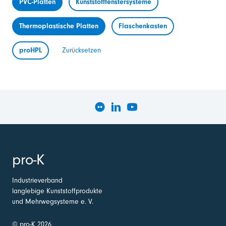
PVC-Platten
Kunststofffenstersysteme
Thermoplastische Platten
Flaschenkasten
proHPL
Zurücksetzen
pro-K
Industrieverband
langlebige Kunststoffprodukte
und Mehrwegsysteme e. V.
© pro-K 2026