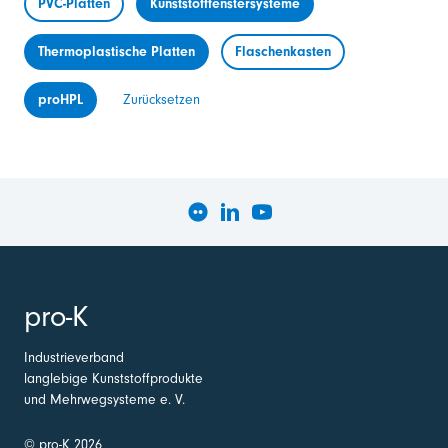
PVC-Platten
Kunststofffenstersysteme
Thermoplastische Platten
Flaschenkasten
proHPL
Zurücksetzen
pro-K
Industrieverband
langlebige Kunststoffprodukte
und Mehrwegsysteme e. V.
© pro-K 2026