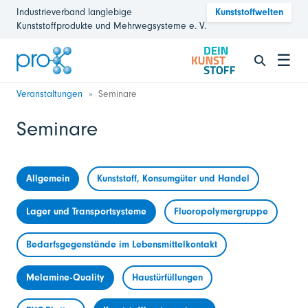
Industrieverband langlebige
Kunststoffwelten
Kunststoffprodukte und Mehrwegsysteme e. V.
☰
Veranstaltungen
Seminare
Seminare
Allgemein
Kunststoff, Konsumgüter und Handel
Lager und Transportsysteme
Fluoropolymergruppe
Bedarfsgegenstände im Lebensmittelkontakt
Melamine-Quality
Haustürfüllungen