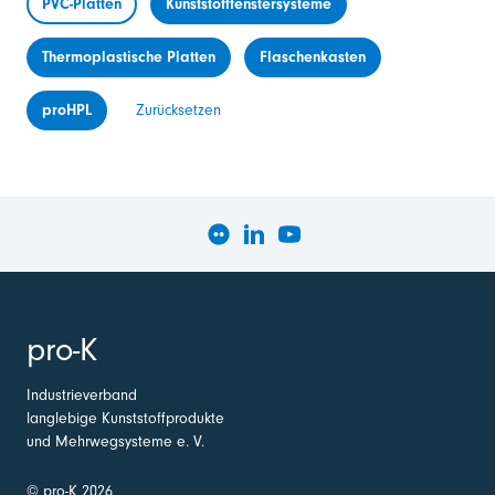
PVC-Platten
Kunststofffenstersysteme
Thermoplastische Platten
Flaschenkasten
proHPL
Zurücksetzen
pro-K
Industrieverband
langlebige Kunststoffprodukte
und Mehrwegsysteme e. V.
© pro-K 2026