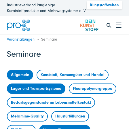
Industrieverband langlebige
Kunststoffwelten
Kunststoffprodukte und Mehrwegsysteme e. V.
☰
Veranstaltungen
Seminare
Seminare
Allgemein
Kunststoff, Konsumgüter und Handel
Lager und Transportsysteme
Fluoropolymergruppe
Bedarfsgegenstände im Lebensmittelkontakt
Melamine-Quality
Haustürfüllungen