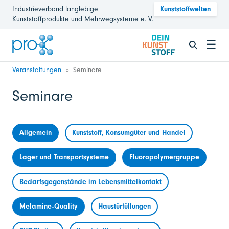
Industrieverband langlebige
Kunststoffwelten
Kunststoffprodukte und Mehrwegsysteme e. V.
☰
Veranstaltungen
Seminare
Seminare
Allgemein
Kunststoff, Konsumgüter und Handel
Lager und Transportsysteme
Fluoropolymergruppe
Bedarfsgegenstände im Lebensmittelkontakt
Melamine-Quality
Haustürfüllungen