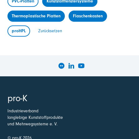
PVC-Platten
Kunststofffenstersysteme
Thermoplastische Platten
Flaschenkasten
proHPL
Zurücksetzen
pro-K
Industrieverband
langlebige Kunststoffprodukte
und Mehrwegsysteme e. V.
© pro-K 2026