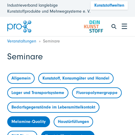
Industrieverband langlebige
Kunststoffwelten
Kunststoffprodukte und Mehrwegsysteme e. V.
☰
Veranstaltungen
Seminare
Seminare
Allgemein
Kunststoff, Konsumgüter und Handel
Lager und Transportsysteme
Fluoropolymergruppe
Bedarfsgegenstände im Lebensmittelkontakt
Melamine-Quality
Haustürfüllungen