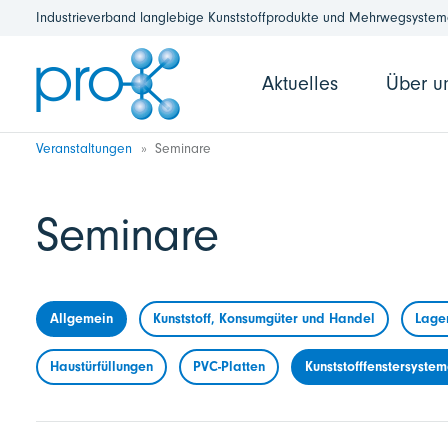
Industrieverband langlebige Kunststoffprodukte und Mehrwegsysteme
Aktuelles
Über u
Veranstaltungen
Seminare
Seminare
Allgemein
Kunststoff, Konsumgüter und Handel
Lage
Haustürfüllungen
PVC-Platten
Kunststofffenstersyste