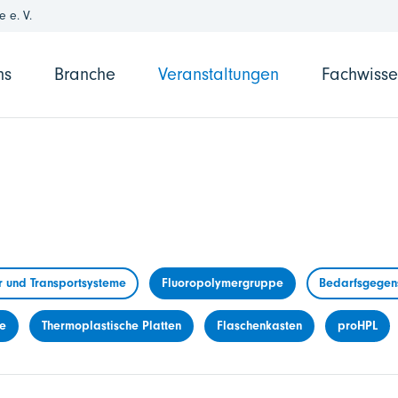
 e. V.
ns
Branche
Veranstaltungen
Fachwiss
r und Transportsysteme
Fluoropolymergruppe
Bedarfsgegens
me
Thermoplastische Platten
Flaschenkasten
proHPL