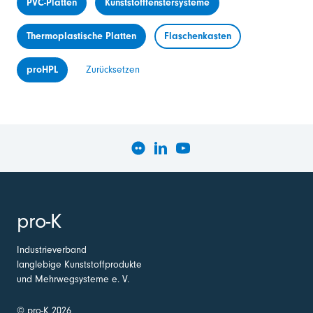
PVC-Platten
Kunststofffenstersysteme
Thermoplastische Platten
Flaschenkasten
proHPL
Zurücksetzen
pro-K
Industrieverband
langlebige Kunststoffprodukte
und Mehrwegsysteme e. V.
© pro-K 2026