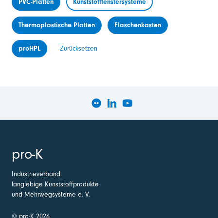
PVC-Platten
Kunststofffenstersysteme
Thermoplastische Platten
Flaschenkasten
proHPL
Zurücksetzen
pro-K
Industrieverband
langlebige Kunststoffprodukte
und Mehrwegsysteme e. V.
© pro-K 2026