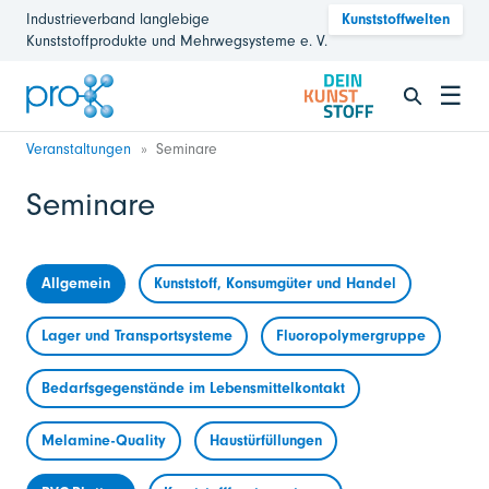
Industrieverband langlebige
Kunststoffwelten
Kunststoffprodukte und Mehrwegsysteme e. V.
☰
Veranstaltungen
Seminare
Seminare
Allgemein
Kunststoff, Konsumgüter und Handel
Lager und Transportsysteme
Fluoropolymergruppe
Bedarfsgegenstände im Lebensmittelkontakt
Melamine-Quality
Haustürfüllungen