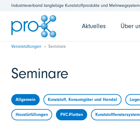
Industrieverband langlebige Kunststoffprodukte und Mehrwegsysteme
Aktuelles
Über u
Veranstaltungen
Seminare
Seminare
Allgemein
Kunststoff, Konsumgüter und Handel
Lage
Haustürfüllungen
PVC-Platten
Kunststofffenstersyste