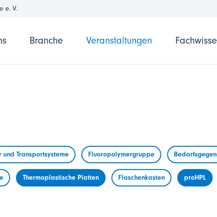
 e. V.
ns
Branche
Veranstaltungen
Fachwiss
r und Transportsysteme
Fluoropolymergruppe
Bedarfsgegens
me
Thermoplastische Platten
Flaschenkasten
proHPL