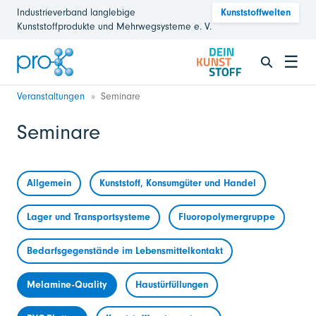
Industrieverband langlebige
Kunststoffwelten
Kunststoffprodukte und Mehrwegsysteme e. V.
☰
Veranstaltungen
Seminare
Seminare
Allgemein
Kunststoff, Konsumgüter und Handel
Lager und Transportsysteme
Fluoropolymergruppe
Bedarfsgegenstände im Lebensmittelkontakt
Melamine-Quality
Haustürfüllungen