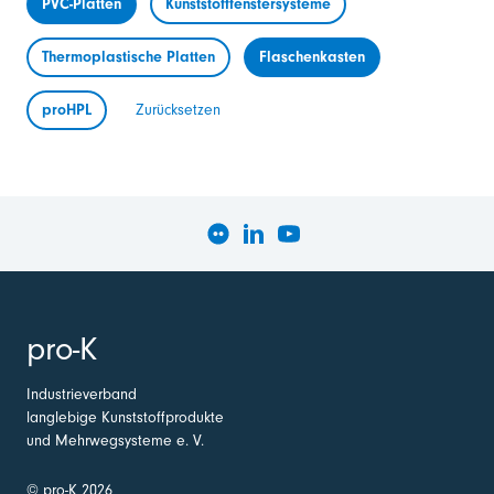
PVC-Platten
Kunststofffenstersysteme
Thermoplastische Platten
Flaschenkasten
proHPL
Zurücksetzen
pro-K
Industrieverband
langlebige Kunststoffprodukte
und Mehrwegsysteme e. V.
© pro-K 2026