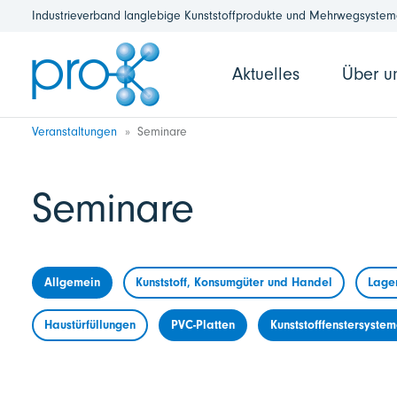
Industrieverband langlebige Kunststoffprodukte und Mehrwegsysteme
Aktuelles
Über u
Veranstaltungen
Seminare
Seminare
Allgemein
Kunststoff, Konsumgüter und Handel
Lage
Haustürfüllungen
PVC-Platten
Kunststofffenstersyste