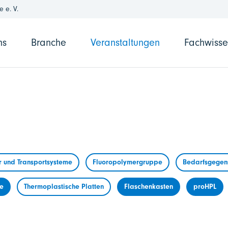
 e. V.
ns
Branche
Veranstaltungen
Fachwiss
r und Transportsysteme
Fluoropolymergruppe
Bedarfsgegens
me
Thermoplastische Platten
Flaschenkasten
proHPL