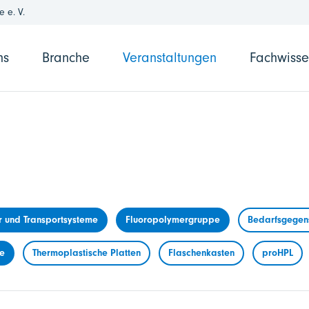
 e. V.
ns
Branche
Veranstaltungen
Fachwiss
r und Transportsysteme
Fluoropolymergruppe
Bedarfsgegens
me
Thermoplastische Platten
Flaschenkasten
proHPL