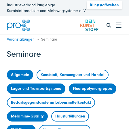
Industrieverband langlebige
Kunststoffwelten
Kunststoffprodukte und Mehrwegsysteme e. V.
☰
Veranstaltungen
Seminare
Seminare
Allgemein
Kunststoff, Konsumgüter und Handel
Lager und Transportsysteme
Fluoropolymergruppe
Bedarfsgegenstände im Lebensmittelkontakt
Melamine-Quality
Haustürfüllungen