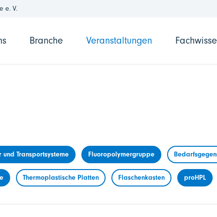
 e. V.
ns
Branche
Veranstaltungen
Fachwiss
r und Transportsysteme
Fluoropolymergruppe
Bedarfsgegens
me
Thermoplastische Platten
Flaschenkasten
proHPL