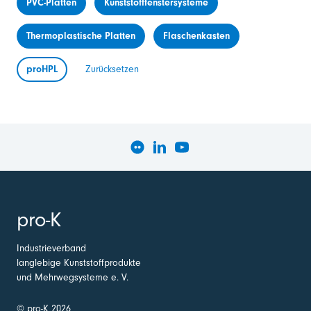
PVC-Platten
Kunststofffenstersysteme
Thermoplastische Platten
Flaschenkasten
proHPL
Zurücksetzen
pro-K
Industrieverband
langlebige Kunststoffprodukte
und Mehrwegsysteme e. V.
© pro-K 2026