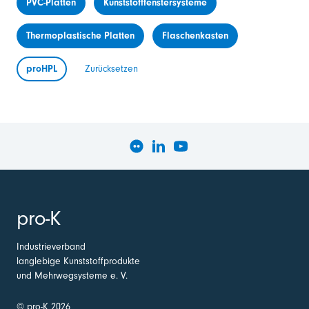
PVC-Platten
Kunststofffenstersysteme
Thermoplastische Platten
Flaschenkasten
proHPL
Zurücksetzen
pro-K
Industrieverband
langlebige Kunststoffprodukte
und Mehrwegsysteme e. V.
© pro-K 2026