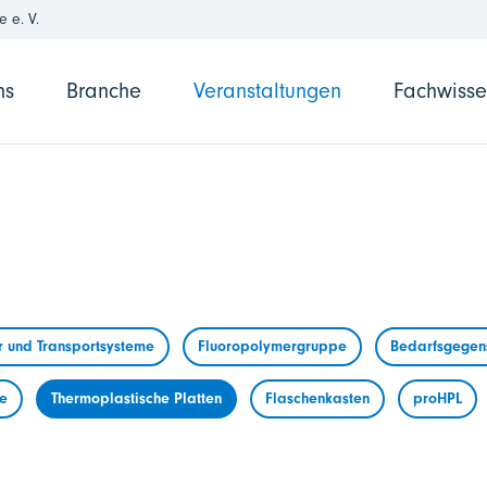
 e. V.
ns
Branche
Veranstaltungen
Fachwiss
r und Transportsysteme
Fluoropolymergruppe
Bedarfsgegens
me
Thermoplastische Platten
Flaschenkasten
proHPL