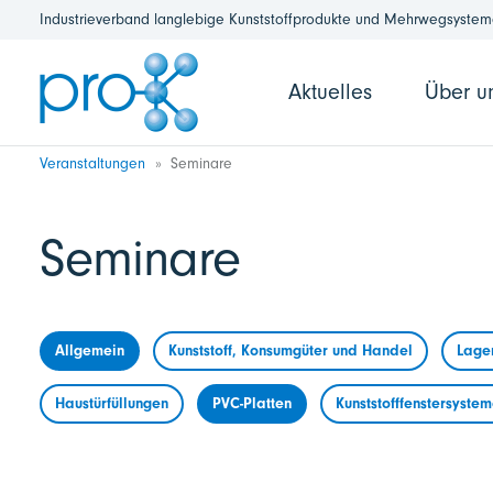
Industrieverband langlebige Kunststoffprodukte und Mehrwegsysteme
Aktuelles
Über u
Veranstaltungen
Seminare
Seminare
Allgemein
Kunststoff, Konsumgüter und Handel
Lage
Haustürfüllungen
PVC-Platten
Kunststofffenstersyste