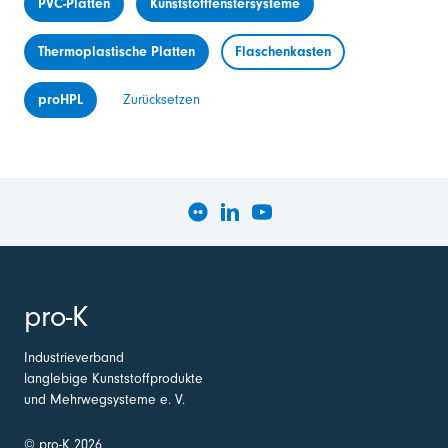
PVC-Platten
Kunststofffenstersysteme
Thermoplastische Platten
Flaschenkasten
proHPL
Zurücksetzen
pro-K
Industrieverband
langlebige Kunststoffprodukte
und Mehrwegsysteme e. V.
© pro-K 2026