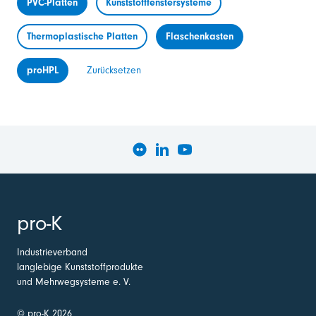
PVC-Platten
Kunststofffenstersysteme
Thermoplastische Platten
Flaschenkasten
proHPL
Zurücksetzen
pro-K
Industrieverband
langlebige Kunststoffprodukte
und Mehrwegsysteme e. V.
© pro-K 2026