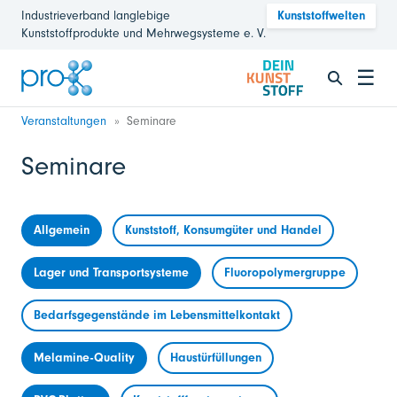
Industrieverband langlebige
Kunststoffwelten
Kunststoffprodukte und Mehrwegsysteme e. V.
☰
Veranstaltungen
Seminare
Seminare
Allgemein
Kunststoff, Konsumgüter und Handel
Lager und Transportsysteme
Fluoropolymergruppe
Bedarfsgegenstände im Lebensmittelkontakt
Melamine-Quality
Haustürfüllungen