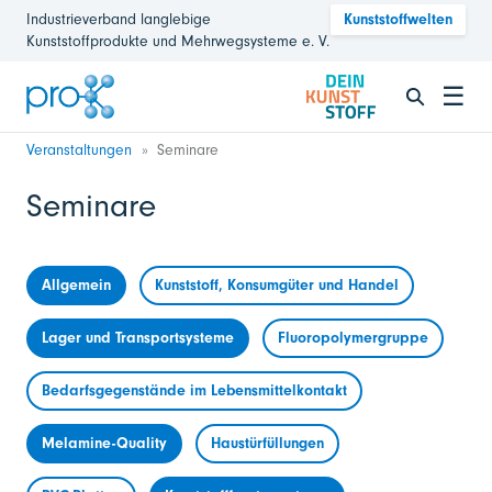
Industrieverband langlebige
Kunststoffwelten
Kunststoffprodukte und Mehrwegsysteme e. V.
☰
Veranstaltungen
Seminare
Seminare
Allgemein
Kunststoff, Konsumgüter und Handel
Lager und Transportsysteme
Fluoropolymergruppe
Bedarfsgegenstände im Lebensmittelkontakt
Melamine-Quality
Haustürfüllungen